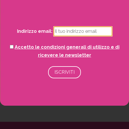
Natale
Potrai visualizzare i nostri volantini con tutte
le offerte mensili!
Piante
Indirizzo email:
Piscine e idro
Accetto le condizioni generali di utilizzo e di
Recinzioni
ricevere le newsletter
Senza categoria
Strutture da esterno
Vasi