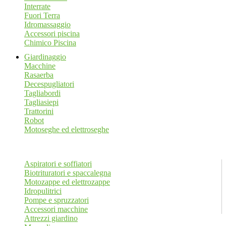
Interrate
Fuori Terra
Idromassaggio
Accessori piscina
Chimico Piscina
Giardinaggio
Macchine
Rasaerba
Decespugliatori
Tagliabordi
Tagliasiepi
Trattorini
Robot
Motoseghe ed elettroseghe
Aspiratori e soffiatori
Biotrituratori e spaccalegna
Motozappe ed elettrozappe
Idropulitrici
Pompe e spruzzatori
Accessori macchine
Attrezzi giardino