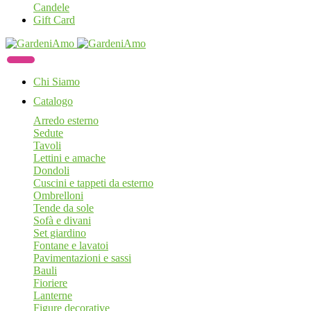
Candele
Gift Card
Chi Siamo
Catalogo
Arredo esterno
Sedute
Tavoli
Lettini e amache
Dondoli
Cuscini e tappeti da esterno
Ombrelloni
Tende da sole
Sofà e divani
Set giardino
Fontane e lavatoi
Pavimentazioni e sassi
Bauli
Fioriere
Lanterne
Figure decorative