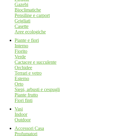
Gazebi
Bioclimatiche
Pensiline e carport
Grigliati
Casette
Aree ecologiche
Piante e fiori
Interno
Fiorito
Verde
Cactacee e succulente
Orchidee
Terrari e vetro
Esterno
Orto
Siepi, arbusti e cespugli
Piante frutto
Fiori finti
Vasi
Indoor
Outdoor
Accessori Casa
Profumatori