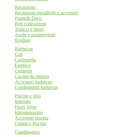
Recinzioni
Recinzioni metalliche e accessori
Pannelli Deco
Reti coltivazioni
Tralicci e tutori
Arelle e sempreverde
Bordure
Barbecue
Gas
Carbonella
Elettrico
Cemento
Cucina da esterno
Accessori barbecue
Combustibili barbecue
Piscine e idro
Interrate
Fuori Terra
Idromassaggio
Accessori piscina
Chimico Piscina
Giardinaggio