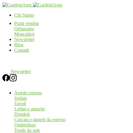
Chi Siamo
Punti vendita
Orbassano
Moncalieri
Newsletter
Blog
Contatti
Search
Newsletter
Arredo esterno
Sedute
Tavoli
Lettini e amache
Dondoli
Cuscini e tappeti da esterno
Ombrelloni
Tende da sole