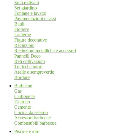
Sofà e divani
Set giardino
Fontane e lavatoi
Pavimentazioni e sassi
Bauli
Fioriere
Lanterne
Figure decorative
Recinzioni
Recinzioni metalliche e accessori
Pannelli Deco
Reti coltivazioni
Tralicci e tutori
Arelle e sempreverde
Bordure
Barbecue
Gas
Carbonella
Elettrico
Cemento
Cucina da esterno
Accessori barbecue
Combustibili barbecue
Piscine e idro