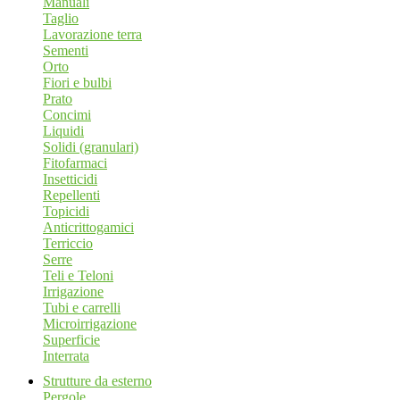
Manuali
Taglio
Lavorazione terra
Sementi
Orto
Fiori e bulbi
Prato
Concimi
Liquidi
Solidi (granulari)
Fitofarmaci
Insetticidi
Repellenti
Topicidi
Anticrittogamici
Terriccio
Serre
Teli e Teloni
Irrigazione
Tubi e carrelli
Microirrigazione
Superficie
Interrata
Strutture da esterno
Pergole