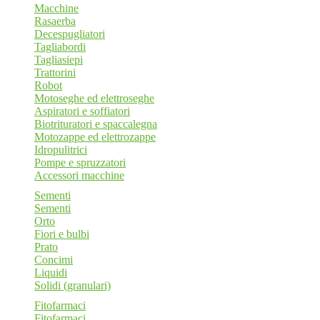
Macchine
Rasaerba
Decespugliatori
Tagliabordi
Tagliasiepi
Trattorini
Robot
Motoseghe ed elettroseghe
Aspiratori e soffiatori
Biotrituratori e spaccalegna
Motozappe ed elettrozappe
Idropulitrici
Pompe e spruzzatori
Accessori macchine
Sementi
Sementi
Orto
Fiori e bulbi
Prato
Concimi
Liquidi
Solidi (granulari)
Fitofarmaci
Fitofarmaci