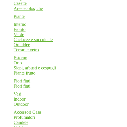
Casette
Aree ecologiche
Piante
Interno
Fiorito
Verde
Cactacee e succulente
Orchidee
Terrari e vetro
Esterno
Orto
Siepi, arbusti e cespugli
Piante frutto
Fiori finti
Fiori finti
Vasi
Indoor
Outdoor
Accessori Casa
Profumatori
Candele