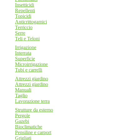
Insetticidi
Repellenti
Topicidi
Anticrittogamici
Terriccio
Serre
Teli e Teloni
Irrigazione
Interrata
Superficie
Microirrigazione
Tubi e carrelli
Attrezzi giardino
Attrezzi giardino
Manuali
Taglio
Lavorazione terra
Strutture da esterno
Pergole
Gazebi
Bioclimatiche
Pensiline e carport
Grigliati