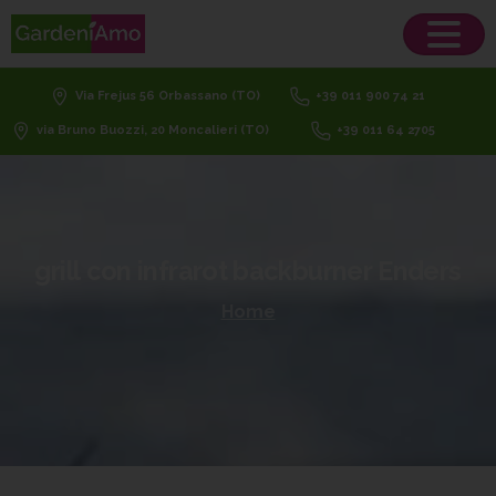
Via Frejus 56 Orbassano (TO)
+39 011 900 74 21
via Bruno Buozzi, 20 Moncalieri (TO)
+39 011 64 2705
grill
con
infrarot
backburner
Enders
Home