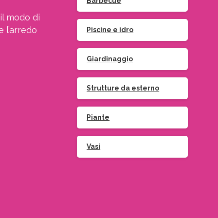
Barbecue
il modo di
e l’arredo
Piscine e idro
Giardinaggio
Strutture da esterno
Iscriviti
alla
Piante
Vasi
Indirizzo email:
ccetto le condizioni generali di utilizzo e di ricevere le
newsletter