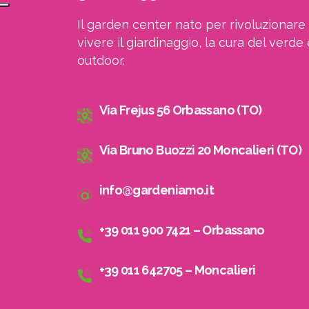
Il garden center nato per rivoluzionare 
vivere il giardinaggio, la cura del verde 
outdoor.
Via Frejus 56 Orbassano (TO)
Via Bruno Buozzi 20 Moncalieri (TO)
info@gardeniamo.it
+39 011 900 7421 – Orbassano
A
+39 011 642705 – Moncalieri