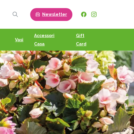
Newsletter
Search
Accessori
Gift
Vasi
Casa
Card