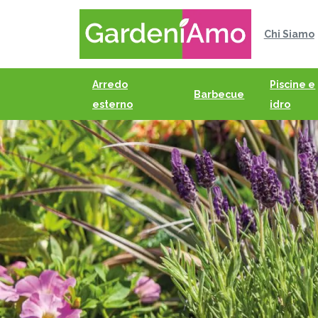
Chi Siamo
Arredo
Piscine e
Barbecue
esterno
idro