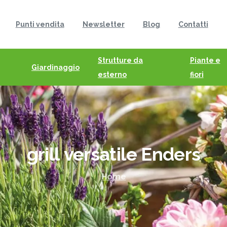
Punti vendita
Newsletter
Blog
Contatti
Strutture da
Piante e
Giardinaggio
esterno
fiori
grill
versatile
Enders
Home