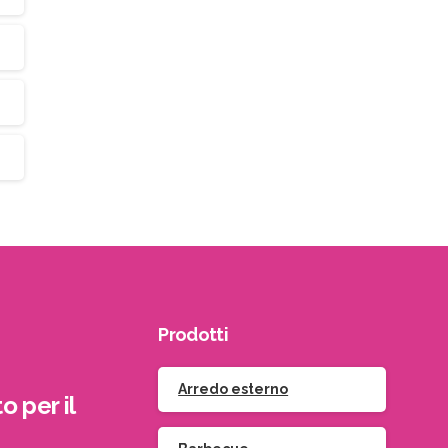
Prodotti
Arredo esterno
o per il