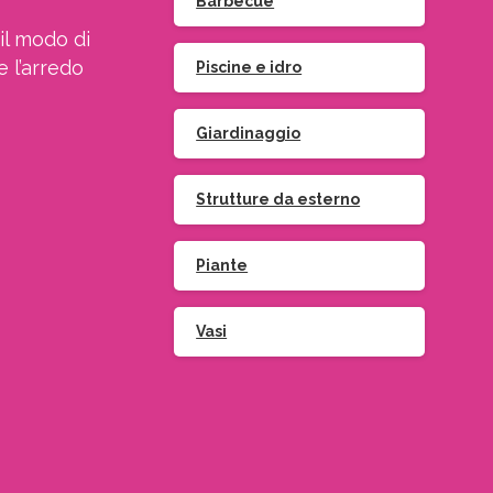
Barbecue
il modo di
e l’arredo
Piscine e idro
Giardinaggio
Strutture da esterno
Piante
Vasi