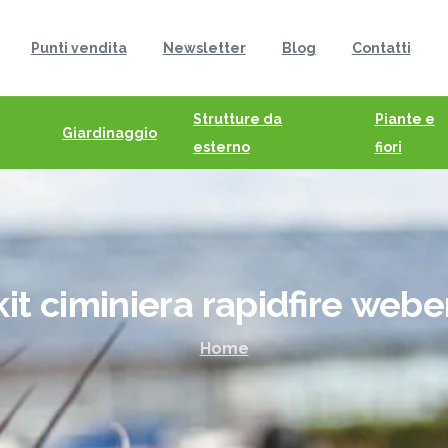
Punti vendita
Newsletter
Blog
Contatti
Strutture da
Piante e
Giardinaggio
esterno
fiori
kit
ciminiera
rapidfire
webe
Home