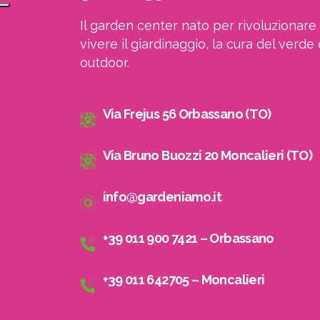
Il garden center nato per rivoluzionare 
vivere il giardinaggio, la cura del verde 
outdoor.
Via Frejus 56 Orbassano (TO)
Via Bruno Buozzi 20 Moncalieri (TO)
info@gardeniamo.it
+39 011 900 7421 – Orbassano
+39 011 642705 – Moncalieri