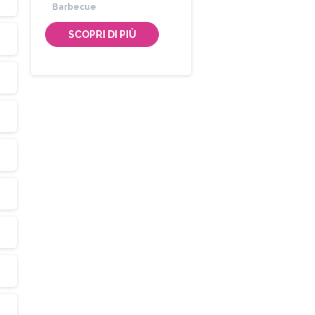
Barbecue
SCOPRI DI PIÙ
Iscriviti
alla
Newsletter
trai visualizzare i nostri volantini con tutte le offe
mensili!
Indirizzo email:
Accetto le condizioni generali di utilizzo e di ricevere 
newsletter