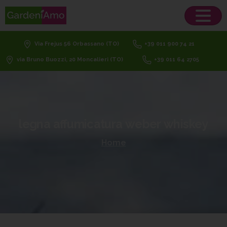
Via Frejus 56 Orbassano (TO)
+39 011 900 74 21
via Bruno Buozzi, 20 Moncalieri (TO)
+39 011 64 2705
legna
affumicatura
weber
whiskey
Home