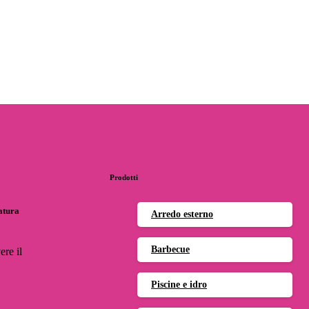
Prodotti
natura
Arredo esterno
Barbecue
ere il
Piscine e idro