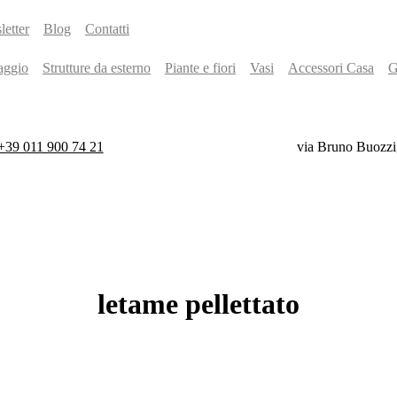
etter
Blog
Contatti
aggio
Strutture da esterno
Piante e fiori
Vasi
Accessori Casa
G
+39 011 900 74 21
via Bruno Buozzi
letame
pellettato