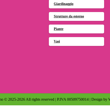
Giardinaggio
Strutture da esterno
Piante
Vasi
o © 2025-2026 All rights reserved | P.IVA 00509750014 | Design by