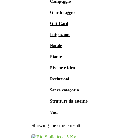
Campeggio
Giardinaggio
Gift Card
Irrigazione
Natale
Piante
Piscine e idro
Recinzioni
Senza categoria
Strutture da esterno
Vasi
Showing the single result