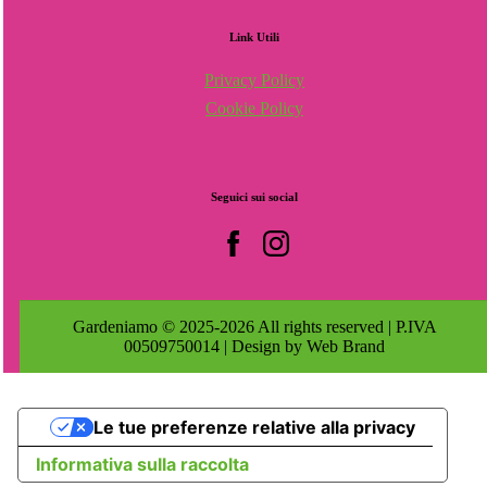
Link
Utili
Privacy Policy
Cookie Policy
Seguici
sui
social
Gardeniamo © 2025-2026 All rights reserved | P.IVA
00509750014 | Design by Web Brand
Le tue preferenze relative alla privacy
Informativa sulla raccolta