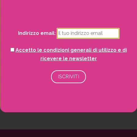
Natale
Potrai visualizzare i nostri volantini con tutte
le offerte mensili!
Piante
Indirizzo email:
Piscine e idro
Accetto le condizioni generali di utilizzo e di
Recinzioni
ricevere le newsletter
Senza categoria
Strutture da esterno
Vasi