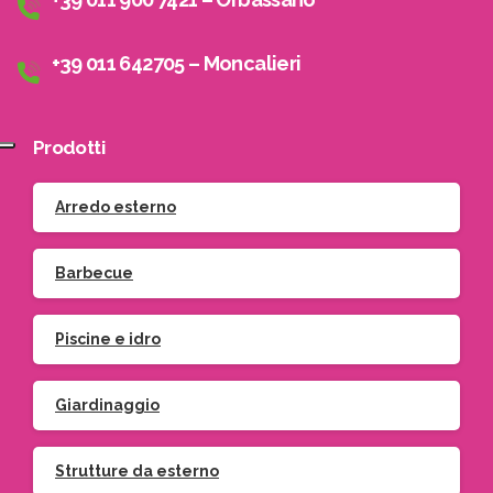
+39 011 642705 – Moncalieri
Prodotti
Arredo esterno
Barbecue
Piscine e idro
Giardinaggio
Strutture da esterno