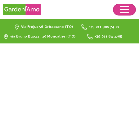
Via Frejus 56 Orbassano (TO)
+39 011 900 74 21
via Bruno Buozzi, 20 Moncalieri (TO)
+39 011 64 2705
ombrellone
da
esterno
di
design
Home