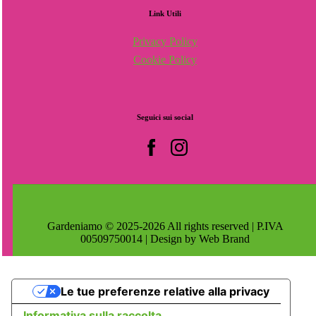
Link
Utili
Privacy Policy
Cookie Policy
Seguici
sui
social
Gardeniamo © 2025-2026 All rights reserved | P.IVA
00509750014 | Design by Web Brand
Le tue preferenze relative alla privacy
Informativa sulla raccolta