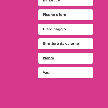
Barbecue
Piscine e idro
Giardinaggio
Strutture da esterno
Piante
Vasi