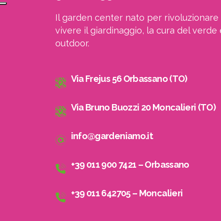
Il garden center nato per rivoluzionare 
vivere il giardinaggio, la cura del verde 
outdoor.
Via Frejus 56 Orbassano (TO)
Via Bruno Buozzi 20 Moncalieri (TO)
info@gardeniamo.it
+39 011 900 7421 – Orbassano
+39 011 642705 – Moncalieri