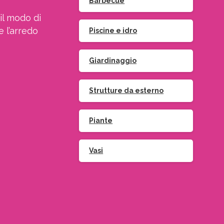
Barbecue
il modo di
e l’arredo
Piscine e idro
Giardinaggio
Strutture da esterno
Piante
Vasi