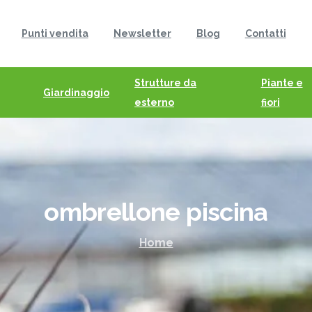
Punti vendita
Newsletter
Blog
Contatti
Strutture da
Piante e
Giardinaggio
esterno
fiori
ombrellone
piscina
Home