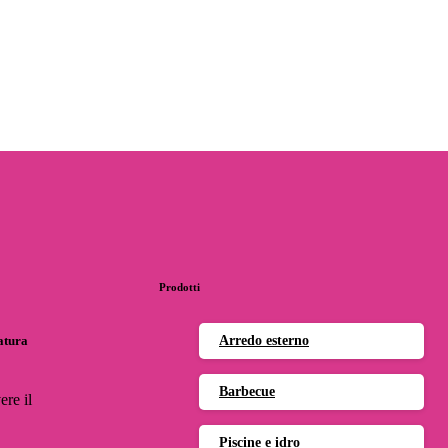
Prodotti
natura
Arredo esterno
Barbecue
ere il
Piscine e idro