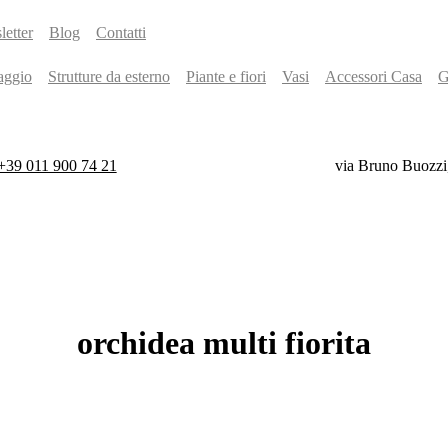
etter
Blog
Contatti
aggio
Strutture da esterno
Piante e fiori
Vasi
Accessori Casa
G
+39 011 900 74 21
via Bruno Buozzi
orchidea
multi
fiorita