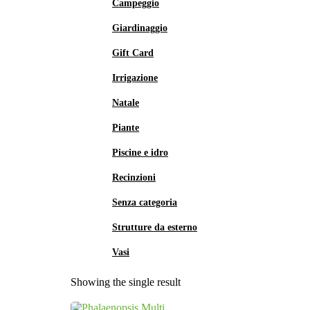
Campeggio
Giardinaggio
Gift Card
Irrigazione
Natale
Piante
Piscine e idro
Recinzioni
Senza categoria
Strutture da esterno
Vasi
Showing the single result