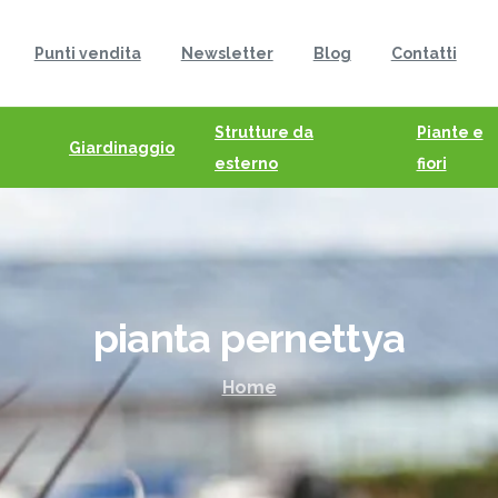
Punti vendita
Newsletter
Blog
Contatti
Strutture da
Piante e
Giardinaggio
esterno
fiori
pianta
pernettya
Home