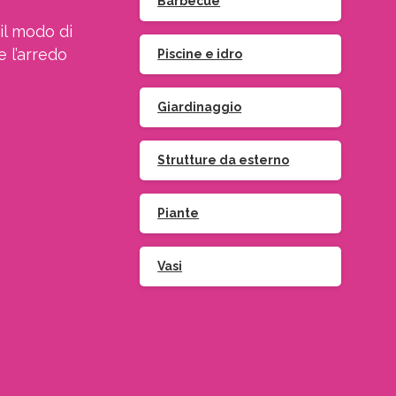
Barbecue
il modo di
e l’arredo
Piscine e idro
Giardinaggio
Strutture da esterno
Piante
Vasi