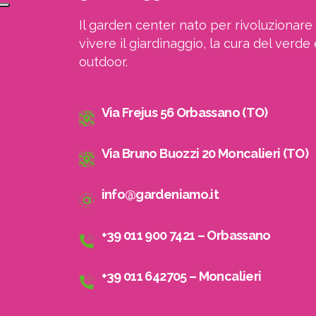
Il garden center nato per rivoluzionare 
vivere il giardinaggio, la cura del verde 
outdoor.
Via Frejus 56 Orbassano (TO)
Via Bruno Buozzi 20 Moncalieri (TO)
info@gardeniamo.it
+39 011 900 7421 – Orbassano
+39 011 642705 – Moncalieri