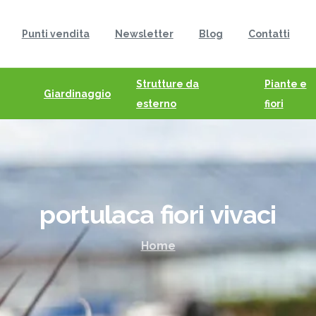
Punti vendita
Newsletter
Blog
Contatti
Strutture da
Piante e
Giardinaggio
esterno
fiori
portulaca
fiori
vivaci
Home