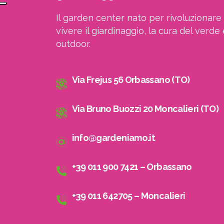
Il garden center nato per rivoluzionare 
vivere il giardinaggio, la cura del verde 
outdoor.
Via Frejus 56 Orbassano (TO)
Via Bruno Buozzi 20 Moncalieri (TO)
info@gardeniamo.it
+39 011 900 7421 – Orbassano
+39 011 642705 – Moncalieri