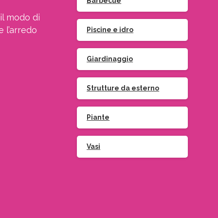
Barbecue
il modo di
e l’arredo
Piscine e idro
Giardinaggio
Strutture da esterno
Piante
Vasi