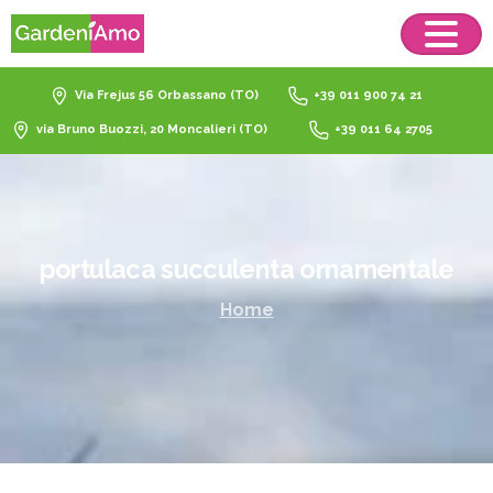
Via Frejus 56 Orbassano (TO)
+39 011 900 74 21
via Bruno Buozzi, 20 Moncalieri (TO)
+39 011 64 2705
portulaca
succulenta
ornamentale
Home