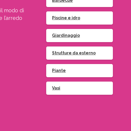
Barbecue
il modo di
e l’arredo
Piscine e idro
Giardinaggio
Strutture da esterno
Piante
Vasi