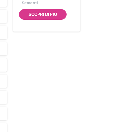
Sementi
SCOPRI DI PIÙ
Iscriviti
alla
Newsletter
Indirizzo email:
Accetto le condizioni generali di utilizzo e di ricevere 
newsletter