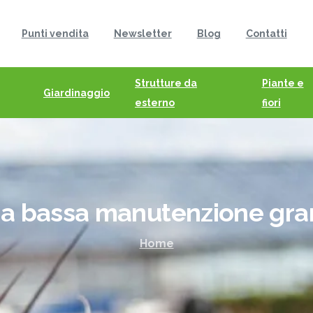
Punti vendita
Newsletter
Blog
Contatti
Strutture da
Piante e
Giardinaggio
esterno
fiori
a
bassa
manutenzione
gra
Home