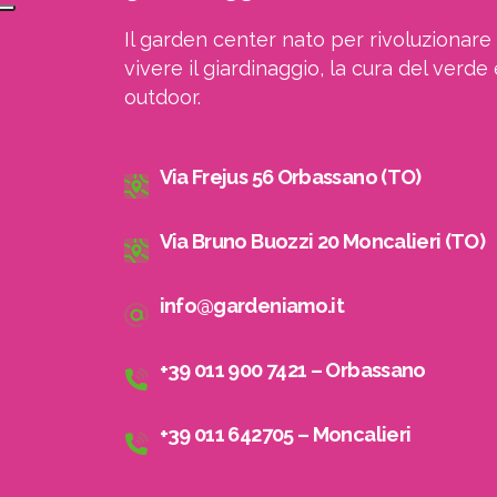
Il garden center nato per rivoluzionare 
vivere il giardinaggio, la cura del verde 
outdoor.
Via Frejus 56 Orbassano (TO)
Via Bruno Buozzi 20 Moncalieri (TO)
info@gardeniamo.it
+39 011 900 7421 – Orbassano
+39 011 642705 – Moncalieri