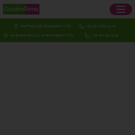
Via Frejus 56 Orbassano (TO)
+39 011 900 74 21
via Bruno Buozzi, 20 Moncalieri (TO)
+39 011 64 2705
prato
a
bassa
manutenzione
trifoglio
Home