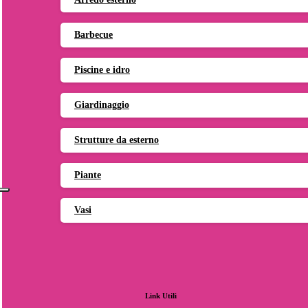
Barbecue
Piscine e idro
Giardinaggio
Strutture da esterno
Piante
Vasi
Link
Utili