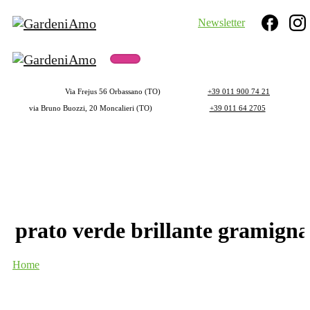
Newsletter
Search
Via Frejus 56 Orbassano (TO)
+39 011 900 74 21
via Bruno Buozzi, 20 Moncalieri (TO)
+39 011 64 2705
prato
verde
brillante
gramigna
Home