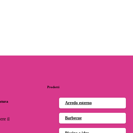
Prodotti
natura
Arredo esterno
Barbecue
ere il