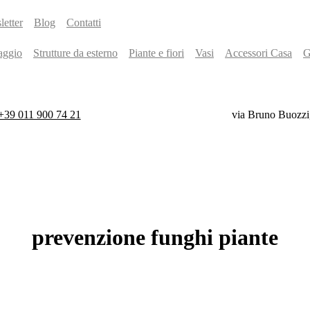
etter
Blog
Contatti
aggio
Strutture da esterno
Piante e fiori
Vasi
Accessori Casa
G
+39 011 900 74 21
via Bruno Buozzi
prevenzione
funghi
piante