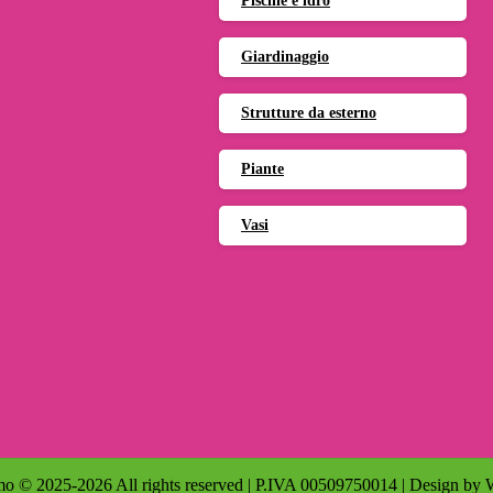
Piscine e idro
Giardinaggio
Strutture da esterno
Piante
Vasi
o © 2025-2026 All rights reserved | P.IVA 00509750014 | Design by