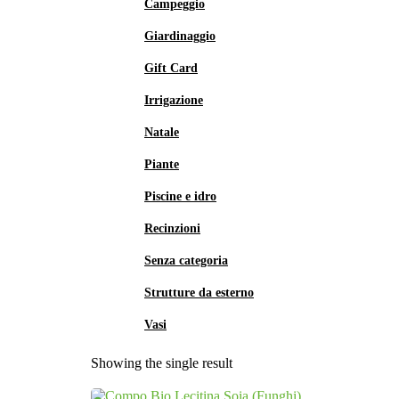
Campeggio
Giardinaggio
Gift Card
Irrigazione
Natale
Piante
Piscine e idro
Recinzioni
Senza categoria
Strutture da esterno
Vasi
Showing the single result