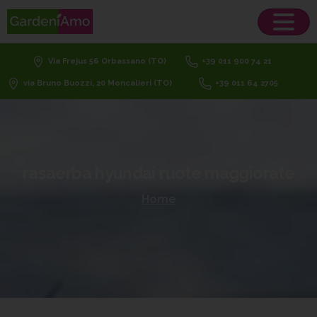
Via Frejus 56 Orbassano (TO)
+39 011 900 74 21
via Bruno Buozzi, 20 Moncalieri (TO)
+39 011 64 2705
rasaerba
hyundai
ruote
maggiorate
Home