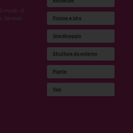
Barbecue
il modo di
e l’arredo
Piscine e idro
Giardinaggio
Strutture da esterno
Piante
Vasi