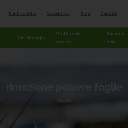
Punti vendita
Newsletter
Blog
Contatti
Strutture da
Piante e
Giardinaggio
esterno
fiori
rimozione
polvere
foglie
Home