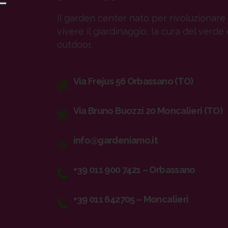
Il garden center nato per rivoluzionare 
vivere il giardinaggio, la cura del verde 
outdoor.
Via Frejus 56 Orbassano (TO)
Via Bruno Buozzi 20 Moncalieri (TO)
info@gardeniamo.it
+39 011 900 7421 – Orbassano
+39 011 642705 – Moncalieri