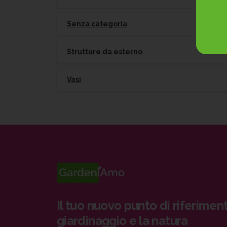
Senza categoria
Strutture da esterno
Vasi
Il tuo nuovo punto di riferiment
giardinaggio e la natura