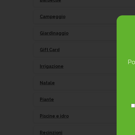
Barbecue
Campeggio
Giardinaggio
Gift Card
Po
Irrigazione
Natale
Piante
Piscine e idro
Recinzioni