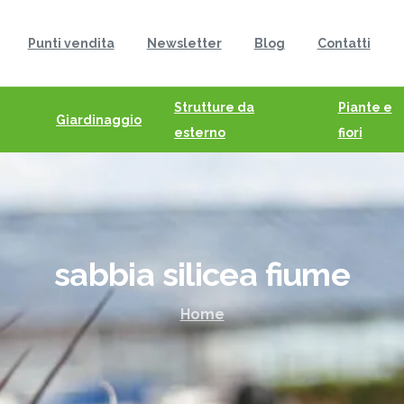
Punti vendita
Newsletter
Blog
Contatti
Strutture da
Piante e
Giardinaggio
esterno
fiori
sabbia
silicea
fiume
Home