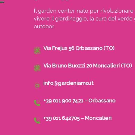
Il garden center nato per rivoluzionare 
vivere il giardinaggio, la cura del verde 
outdoor.
Via Frejus 56 Orbassano (TO)
Via Bruno Buozzi 20 Moncalieri (TO)
info@gardeniamo.it
+39 011 900 7421 – Orbassano
+39 011 642705 – Moncalieri