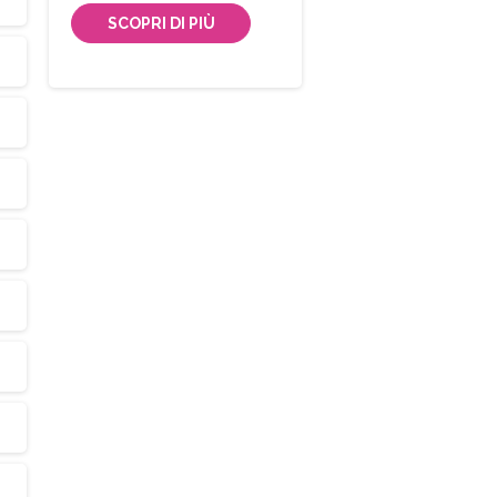
SCOPRI DI PIÙ
Iscriviti
alla
Newsletter
Indirizzo email:
Accetto le condizioni generali di utilizzo e di ricevere 
newsletter