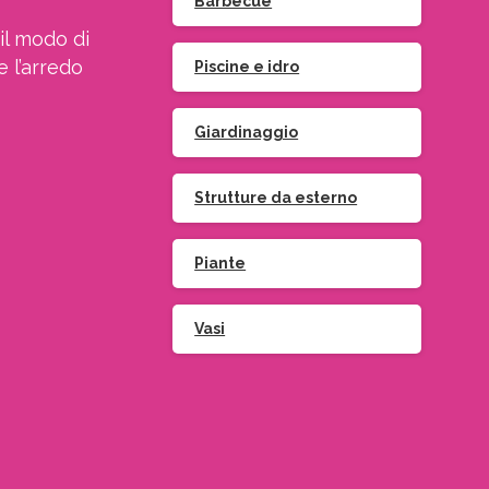
Barbecue
il modo di
e l’arredo
Piscine e idro
Giardinaggio
Strutture da esterno
Piante
Vasi