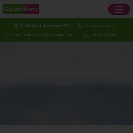
Via Frejus 56 Orbassano (TO)
+39 011 900 74 21
via Bruno Buozzi, 20 Moncalieri (TO)
+39 011 64 2705
seme
prato
bottos
1
kg
Home