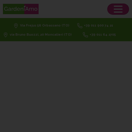
Via Frejus 56 Orbassano (TO)
+39 011 900 74 21
via Bruno Buozzi, 20 Moncalieri (TO)
+39 011 64 2705
seme
prato
resistenza
al
calpestio
Venere
Home