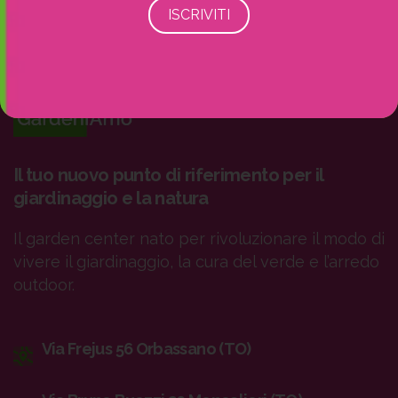
Il tuo nuovo punto di riferimento per il
giardinaggio e la natura
Il garden center nato per rivoluzionare il modo di
vivere il giardinaggio, la cura del verde e l’arredo
outdoor.
Via Frejus 56 Orbassano (TO)