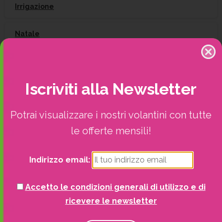
Irrigazione
Natale
Piante
Iscriviti
alla
Newsletter
Piscine e idro
Potrai visualizzare i nostri volantini con tutte
Recinzioni
le offerte mensili!
Senza categoria
Indirizzo email:
Strutture da esterno
Accetto le condizioni generali di utilizzo e di
Vasi
ricevere le newsletter