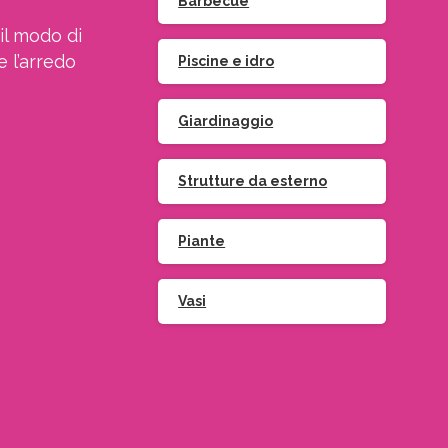
Barbecue
il modo di
e l’arredo
Piscine e idro
Giardinaggio
Strutture da esterno
Piante
Vasi