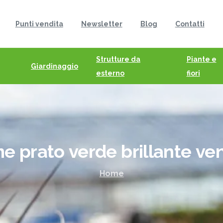
Punti vendita
Newsletter
Blog
Contatti
Strutture da
Piante e
Giardinaggio
esterno
fiori
me
prato
verde
brillante
ve
Home