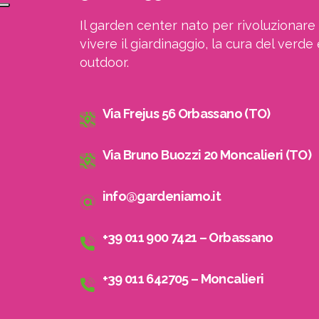
Il garden center nato per rivoluzionare 
vivere il giardinaggio, la cura del verde 
outdoor.
Via Frejus 56 Orbassano (TO)
Via Bruno Buozzi 20 Moncalieri (TO)
info@gardeniamo.it
+39 011 900 7421 – Orbassano
+39 011 642705 – Moncalieri