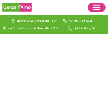
Via Frejus 56 Orbassano (TO)
+39 011 900 74 21
via Bruno Buozzi, 20 Moncalieri (TO)
+39 011 64 2705
seme
tappeto
erboso
Olimpia
Home