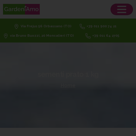
Via Frejus 56 Orbassano (TO)
+39 011 900 74 21
via Bruno Buozzi, 20 Moncalieri (TO)
+39 011 64 2705
sementi
prato
1
kg
Home