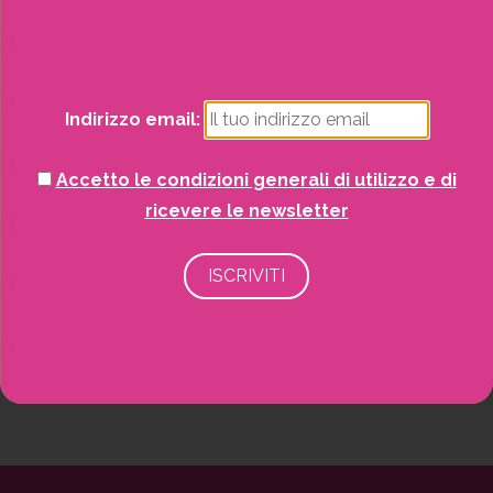
Natale
Potrai visualizzare i nostri volantini con tutte
Piante
le offerte mensili!
Indirizzo email:
Piscine e idro
Accetto le condizioni generali di utilizzo e di
Recinzioni
ricevere le newsletter
Senza categoria
Strutture da esterno
Vasi