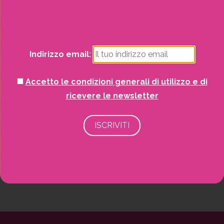
Natale
Potrai visualizzare i nostri volantini con tutte
Piante
le offerte mensili!
Indirizzo email:
Piscine e idro
Accetto le condizioni generali di utilizzo e di
Recinzioni
ricevere le newsletter
Senza categoria
Strutture da esterno
Vasi