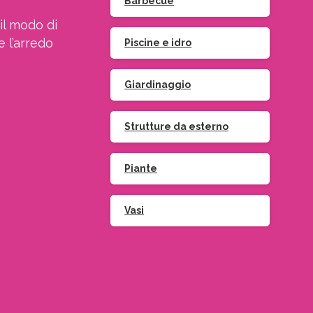
Barbecue
il modo di
e l’arredo
Piscine e idro
Giardinaggio
Strutture da esterno
Piante
Vasi