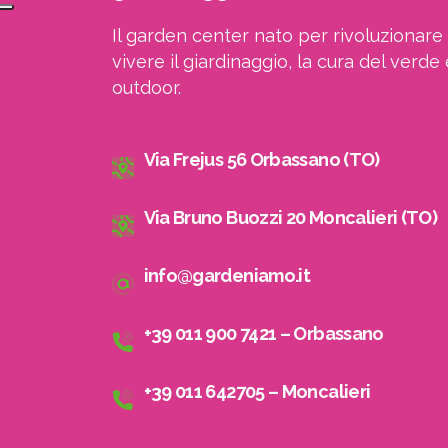
Il garden center nato per rivoluzionare 
vivere il giardinaggio, la cura del verde 
outdoor.
Via Frejus 56 Orbassano (TO)
Via Bruno Buozzi 20 Moncalieri (TO)
info@gardeniamo.it
+39 011 900 7421 – Orbassano
+39 011 642705 – Moncalieri