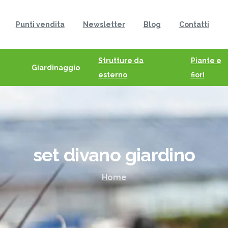
Punti vendita
Newsletter
Blog
Contatti
Strutture da
Piante e
Giardinaggio
esterno
fiori
set
divano
giardino
Home