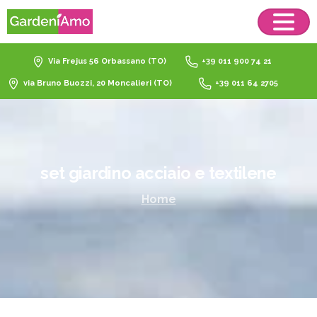
Via Frejus 56 Orbassano (TO)
+39 011 900 74 21
via Bruno Buozzi, 20 Moncalieri (TO)
+39 011 64 2705
set
giardino
acciaio
e
textilene
Home