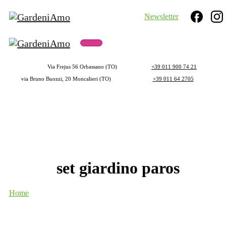
Newsletter
Search
Via Frejus 56 Orbassano (TO)
+39 011 900 74 21
via Bruno Buozzi, 20 Moncalieri (TO)
+39 011 64 2705
set
giardino
paros
Home