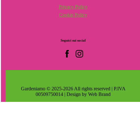
Privacy Policy
Cookie Policy
Seguici
sui
social
Gardeniamo © 2025-2026 All rights reserved | P.IVA
00509750014 | Design by Web Brand