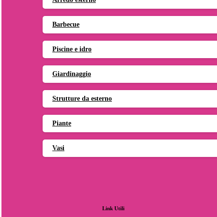
Barbecue
Piscine e idro
Giardinaggio
Strutture da esterno
Piante
Vasi
Link
Utili