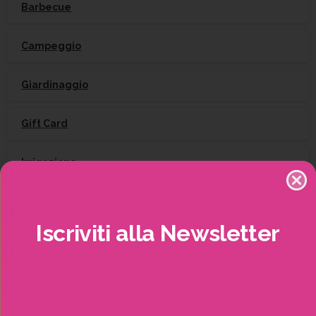
Barbecue
Campeggio
Giardinaggio
Gift Card
Irrigazione
Natale
Iscriviti
alla
Newsletter
Piante
Piscine e idro