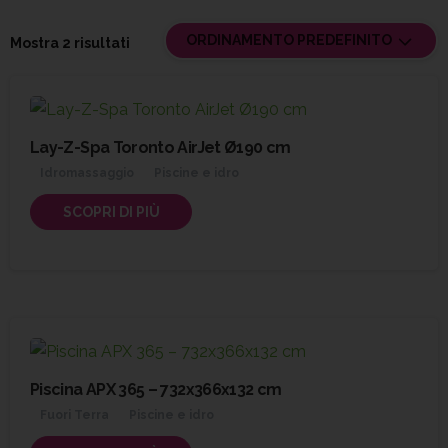
ORDINAMENTO PREDEFINITO
Mostra 2 risultati
Lay-Z-Spa Toronto AirJet Ø190 cm
Idromassaggio
Piscine e idro
SCOPRI DI PIÙ
Piscina APX 365 – 732x366x132 cm
Fuori Terra
Piscine e idro