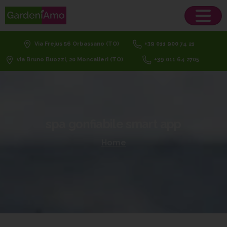
Via Frejus 56 Orbassano (TO)
+39 011 900 74 21
via Bruno Buozzi, 20 Moncalieri (TO)
+39 011 64 2705
spa
gonfiabile
smart
app
Home