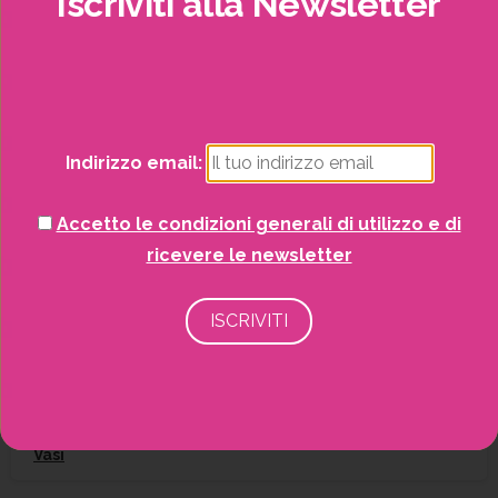
Iscriviti
alla
Newsletter
Irrigazione
Potrai visualizzare i nostri volantini con tutte
Natale
le offerte mensili!
Piante
Indirizzo email:
Piscine e idro
Accetto le condizioni generali di utilizzo e di
ricevere le newsletter
Recinzioni
Senza categoria
Strutture da esterno
Vasi