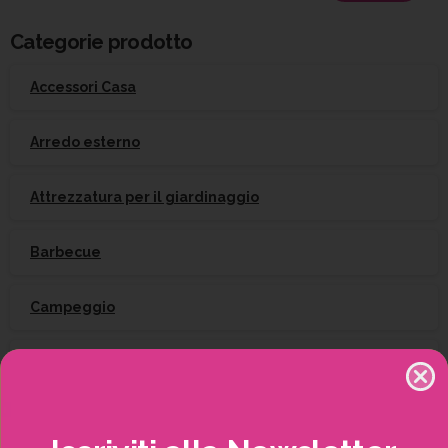
per:
Categorie prodotto
Accessori Casa
Arredo esterno
Attrezzatura per il giardinaggio
Barbecue
Campeggio
Giardinaggio
Gift Card