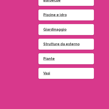
Barbecue
Piscine e idro
Giardinaggio
Strutture da esterno
Piante
Vasi