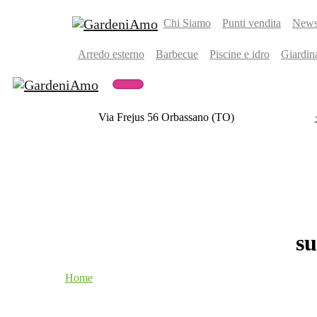
Chi Siamo
Punti vendita
Newsl
Arredo esterno
Barbecue
Piscine e idro
Giardin
Via Frejus 56 Orbassano (TO)
s
Home