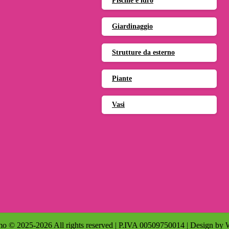
Piscine e idro
Giardinaggio
Strutture da esterno
Piante
Vasi
o © 2025-2026 All rights reserved | P.IVA 00509750014 | Design by