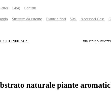
etter
Blog
Contatti
aggio
Strutture da esterno
Piante e fiori
Vasi
Accessori Casa
G
+39 011 900 74 21
via Bruno Buozzi
ubstrato
naturale
piante
aromatic