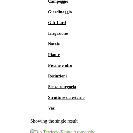
Campeggio
Giardinaggio
Gift Card
Irrigazione
Natale
Piante
Piscine e idro
Recinzioni
Senza categoria
Strutture da esterno
Vasi
Showing the single result