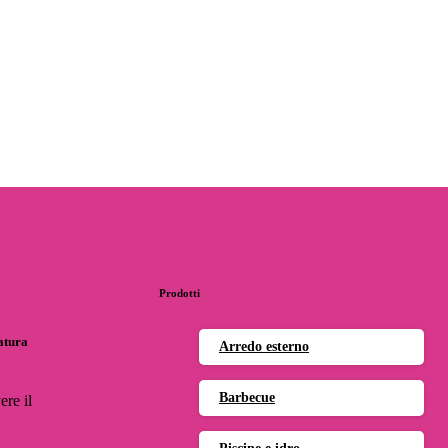
Prodotti
natura
Arredo esterno
Barbecue
ere il