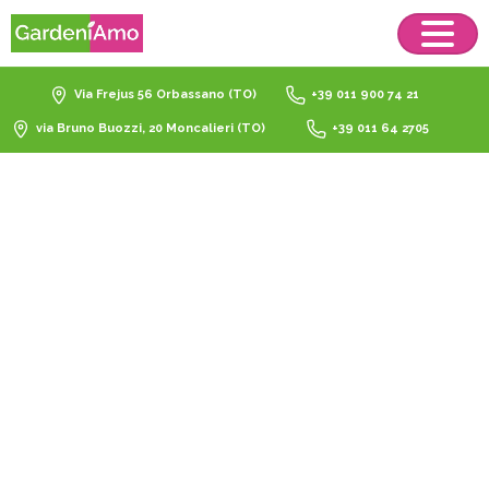
Via Frejus 56 Orbassano (TO)
+39 011 900 74 21
via Bruno Buozzi, 20 Moncalieri (TO)
+39 011 64 2705
supporto
ghisa
smaltata
pizza
grill
Home