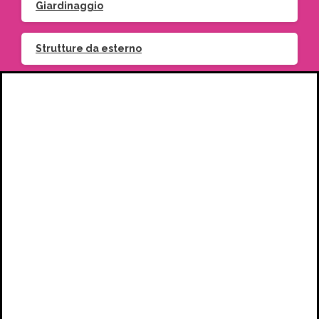
Giardinaggio
Strutture da esterno
Piante
Vasi
Iscriviti
alla
Link
Utili
Privacy Policy
Cookie Policy
Indirizzo email:
Seguici
sui
social