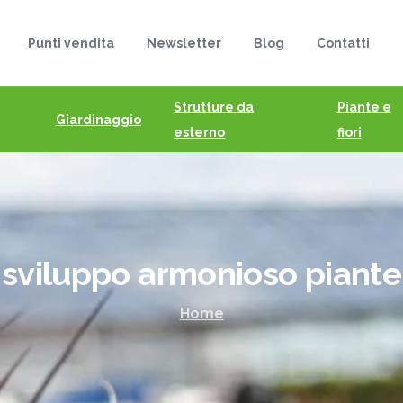
Punti vendita
Newsletter
Blog
Contatti
Strutture da
Piante e
Giardinaggio
esterno
fiori
sviluppo
armonioso
piante
Home