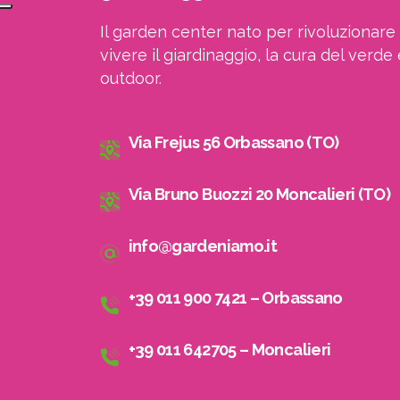
Il garden center nato per rivoluzionare 
vivere il giardinaggio, la cura del verde 
outdoor.
Via Frejus 56 Orbassano (TO)
Via Bruno Buozzi 20 Moncalieri (TO)
info@gardeniamo.it
+39 011 900 7421 – Orbassano
+39 011 642705 – Moncalieri