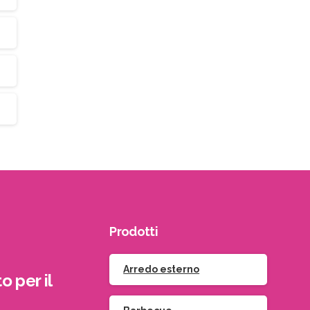
Prodotti
Arredo esterno
o per il