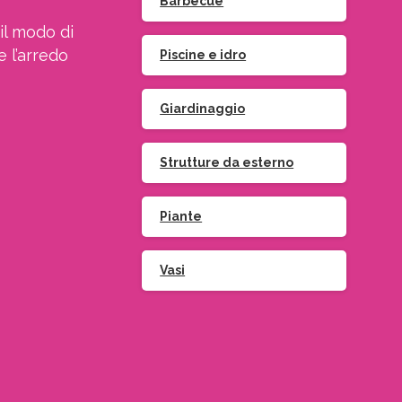
Barbecue
il modo di
e l’arredo
Piscine e idro
Giardinaggio
Strutture da esterno
Piante
Vasi