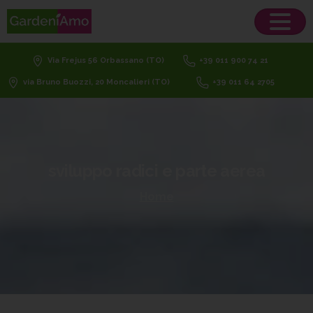
Via Frejus 56 Orbassano (TO)
+39 011 900 74 21
via Bruno Buozzi, 20 Moncalieri (TO)
+39 011 64 2705
sviluppo
radici
e
parte
aerea
Home