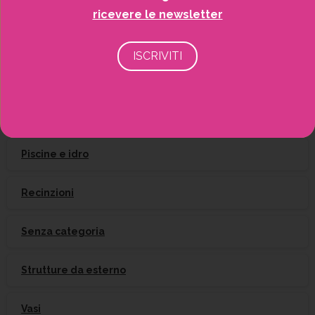
ricevere le newsletter
Irrigazione
Natale
Piante
Piscine e idro
Recinzioni
Senza categoria
Strutture da esterno
Vasi