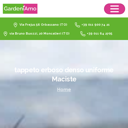
Via Frejus 56 Orbassano (TO)
+39 011 900 74 21
via Bruno Buozzi, 20 Moncalieri (TO)
+39 011 64 2705
tappeto
erboso
denso
uniforme
Maciste
Home