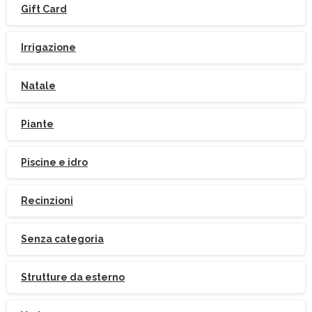
Gift Card
Irrigazione
Natale
Piante
Piscine e idro
Iscriviti
alla
Newsletter
Recinzioni
Senza categoria
Indirizzo email:
Strutture da esterno
Accetto le condizioni generali di utilizzo e di