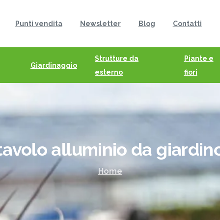
Punti vendita
Newsletter
Blog
Contatti
Strutture da
Piante e
Giardinaggio
esterno
fiori
tavolo
alluminio
da
giardin
Home