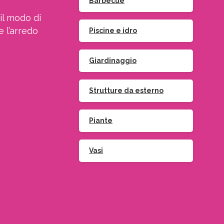
Barbecue
il modo di
e l’arredo
Piscine e idro
Giardinaggio
Strutture da esterno
Piante
Vasi