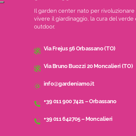
Il garden center nato per rivoluzionare 
vivere il giardinaggio, la cura del verde 
outdoor.
Via Frejus 56 Orbassano (TO)
Via Bruno Buozzi 20 Moncalieri (TO)
info@gardeniamo.it
+39 011 900 7421 – Orbassano
+39 011 642705 – Moncalieri