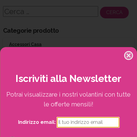
Ricerca
per:
Categorie prodotto
Accessori Casa
Arredo esterno
Iscriviti
alla
Newsletter
Attrezzatura per il giardinaggio
Potrai visualizzare i nostri volantini con tutte
Barbecue
le offerte mensili!
Campeggio
Indirizzo email:
Giardinaggio