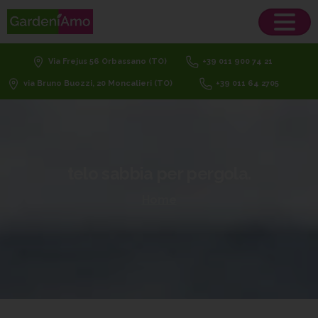
Via Frejus 56 Orbassano (TO)
+39 011 900 74 21
via Bruno Buozzi, 20 Moncalieri (TO)
+39 011 64 2705
telo
sabbia
per
pergola.
Home