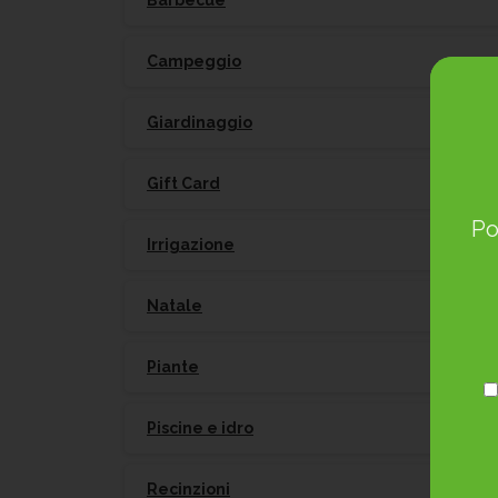
Barbecue
Campeggio
Giardinaggio
Gift Card
Po
Irrigazione
Natale
Piante
Piscine e idro
Recinzioni