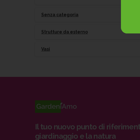
Senza categoria
Strutture da esterno
Vasi
Il tuo nuovo punto di riferiment
giardinaggio e la natura