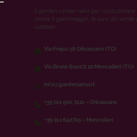
Il garden center nato per rivoluzionare 
vivere il giardinaggio, la cura del verde 
outdoor.
Via Frejus 56 Orbassano (TO)
Via Bruno Buozzi 20 Moncalieri (TO)
info@gardeniamo.it
+39 011 900 7421 – Orbassano
+39 011 642705 – Moncalieri