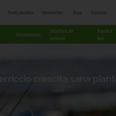
Punti vendita
Newsletter
Blog
Contatti
Strutture da
Piante e
Giardinaggio
esterno
fiori
erriccio
crescita
sana
piant
Home