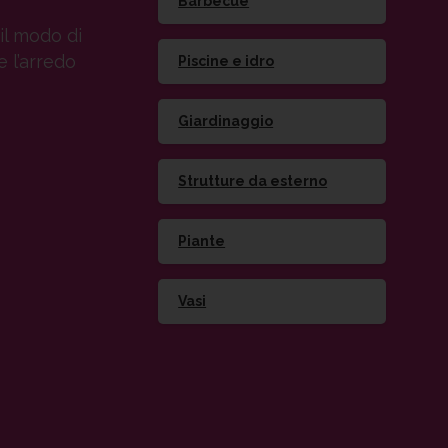
Barbecue
il modo di
e l’arredo
Piscine e idro
Giardinaggio
Strutture da esterno
Piante
Vasi