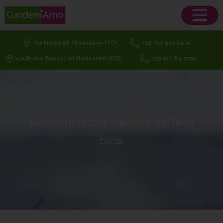
Via Frejus 56 Orbassano (TO)
+39 011 900 74 21
via Bruno Buozzi, 20 Moncalieri (TO)
+39 011 64 2705
terriccio
nuovi
impianti
semina
Home