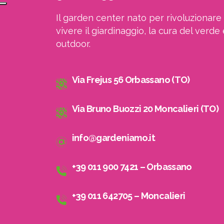
Il garden center nato per rivoluzionare 
vivere il giardinaggio, la cura del verde 
outdoor.
Via Frejus 56 Orbassano (TO)
Via Bruno Buozzi 20 Moncalieri (TO)
info@gardeniamo.it
+39 011 900 7421 – Orbassano
+39 011 642705 – Moncalieri