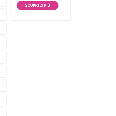
SCOPRI DI PIÙ
Iscriviti
alla
Newsletter
Indirizzo email:
Accetto le condizioni generali di utilizzo e di ricevere 
newsletter