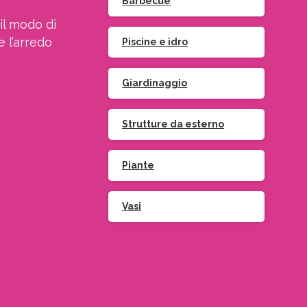
Barbecue
il modo di
e l’arredo
Piscine e idro
Giardinaggio
Strutture da esterno
Piante
Vasi