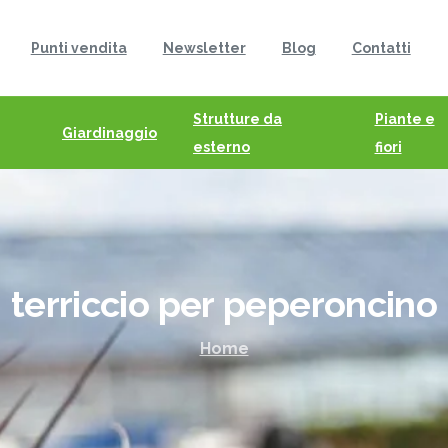
Punti vendita
Newsletter
Blog
Contatti
Strutture da
Piante e
Giardinaggio
esterno
fiori
terriccio
per
peperoncino
Home