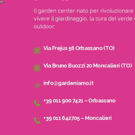
Il garden center nato per rivoluzionare 
vivere il giardinaggio, la cura del verde 
outdoor.
Via Frejus 56 Orbassano (TO)
Via Bruno Buozzi 20 Moncalieri (TO)
info@gardeniamo.it
+39 011 900 7421 – Orbassano
+39 011 642705 – Moncalieri