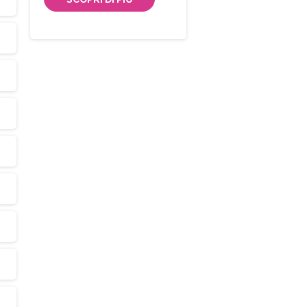
Iscriviti
alla
Newsletter
Indirizzo email:
Accetto le condizioni generali di utilizzo e di ricevere 
newsletter