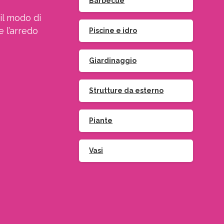
Barbecue
il modo di
e l’arredo
Piscine e idro
Giardinaggio
Strutture da esterno
Piante
Vasi