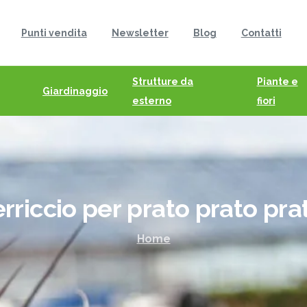
Punti vendita
Newsletter
Blog
Contatti
Strutture da
Piante e
Giardinaggio
esterno
fiori
erriccio
per
prato
prato
pra
Home