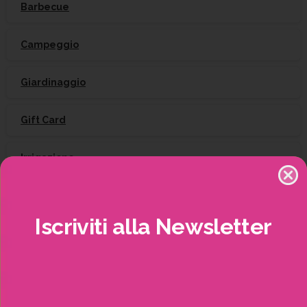
Barbecue
Campeggio
Giardinaggio
Gift Card
Irrigazione
Natale
Iscriviti
alla
Newsletter
Piante
Piscine e idro