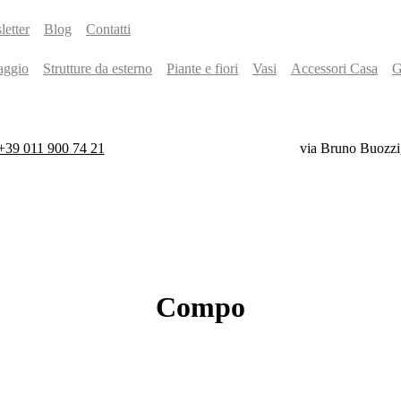
etter
Blog
Contatti
aggio
Strutture da esterno
Piante e fiori
Vasi
Accessori Casa
G
+39 011 900 74 21
via Bruno Buozzi
Compo