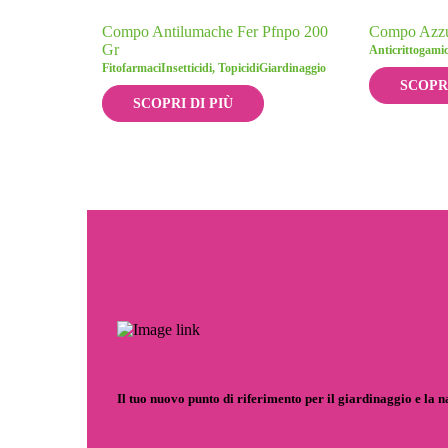
Compo Antilumache Fer Pfnpo 200
Compo Azzur
Gr
Anticrittogamic
Fitofarmaci
Insetticidi, Topicidi
Giardinaggio
SCOPRI
SCOPRI DI PIÙ
Il tuo nuovo punto di riferimento per il giardinaggio e la 