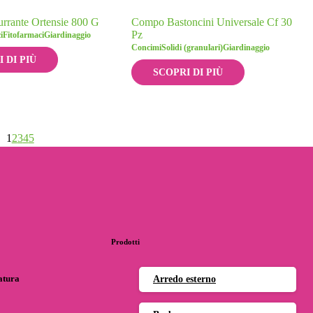
rante Ortensie 800 G
Compo Bastoncini Universale Cf 30
Pz
i
Fitofarmaci
Giardinaggio
Concimi
Solidi (granulari)
Giardinaggio
 DI PIÙ
SCOPRI DI PIÙ
1
2
3
4
5
Prodotti
natura
Arredo esterno