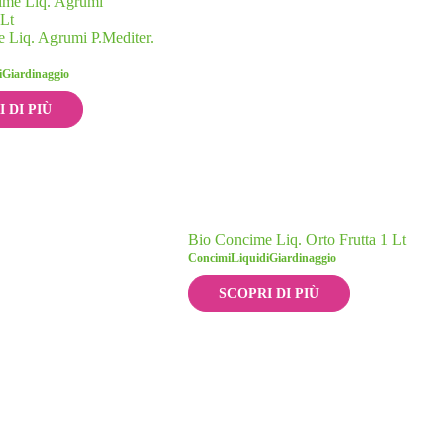
 Liq. Agrumi P.Mediter.
i
Giardinaggio
 DI PIÙ
Bio Concime Liq. Orto Frutta 1 Lt
Concimi
Liquidi
Giardinaggio
SCOPRI DI PIÙ