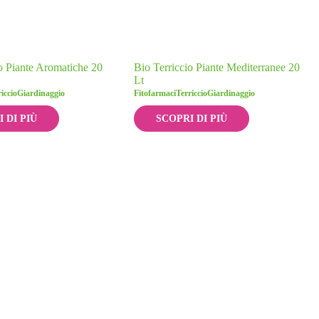
o Piante Aromatiche 20
Bio Terriccio Piante Mediterranee 20
Lt
iccio
Giardinaggio
Fitofarmaci
Terriccio
Giardinaggio
 DI PIÙ
SCOPRI DI PIÙ