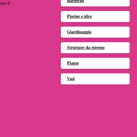
Barbecue
ere il
Piscine e idro
Giardinaggio
Strutture da esterno
Piante
Vasi