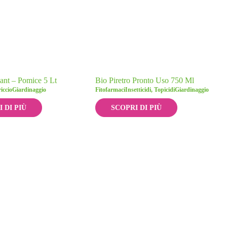
ant – Pomice 5 Lt
Bio Piretro Pronto Uso 750 Ml
iccio
Giardinaggio
Fitofarmaci
Insetticidi, Topicidi
Giardinaggio
 DI PIÙ
SCOPRI DI PIÙ