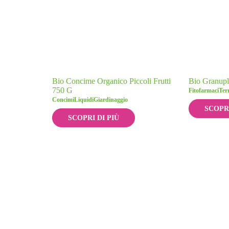
Bio Concime Organico Piccoli Frutti
Bio Granupl
750 G
Fitofarmaci
Terr
Concimi
Liquidi
Giardinaggio
SCOPRI
SCOPRI DI PIÙ